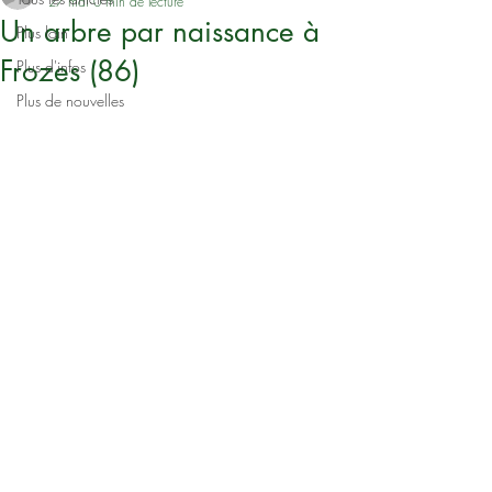
27 mai
0 min de lecture
Un arbre par naissance à
Plus loin
Frozes (86)
Plus d'infos
Plus de nouvelles