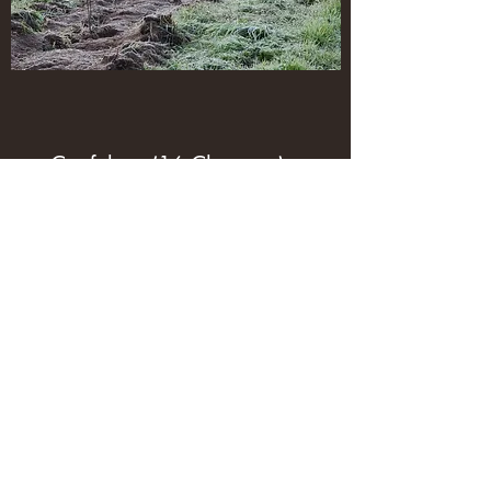
Confolens (16 Charente)
Parcelle de 4,1 hectares
4380 plants de feuillus
Budget hors foncier 8 000 euros
Je participe
Actions 2021