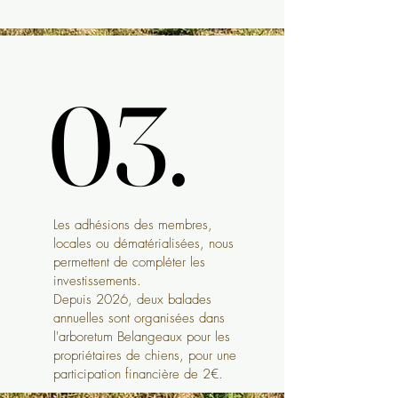
03.
03.
Les adhésions des membres,
locales ou dématérialisées, nous
permettent de compléter les
investissements.
Depuis 2026, deux balades
annuelles sont organisées dans
l'arboretum Belangeaux pour les
propriétaires de chiens, pour une
participation financière de 2€.