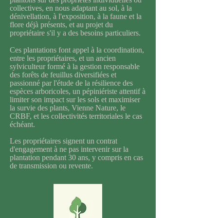
collectives, en nous adaptant au sol, à la
dénivellation, à l'exposition, à la faune et la
flore déjà présents, et au projet du
propriétaire s'il y a des besoins particuliers.
Ces plantations font appel à la coordination,
entre les propriétaires, et un ancien
sylviculteur formé à la gestion responsable
des forêts de feuillus diversifiées et
passionné par l'étude de la résilience des
espèces arboricoles, un pépiniériste attentif à
limiter son impact sur les sols et maximiser
la survie des plants, Vienne Nature, le
CRBF, et les collectivités territoriales le cas
échéant.
Les propriétaires signent un contrat
d'engagement à ne pas intervenir sur la
plantation pendant 30 ans, y compris en cas
de transmission ou revente.