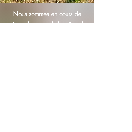
Nous sommes en cours de
démarches pour l'obtention du
label Bas Carbone.
Nos actions en elles-mêmes ne
rapportent pas d'argent, par nature.
Notre capacité d'action dépend de la
considération des pouvoirs publics et
des individus envers la ressource
essentielle que constitue la flore
arboricole pour la préservation du
milieu de vie dont nous et l'immense
majorité des autres espèces