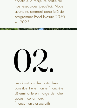
constitué la majeure partie de
nos ressources jusqu'ici. Nous
avons notamment bénéficié du
programme Fond Nature 2050
en 2023.
02.
02.
Les donations des particuliers
constituent une manne financière
déterminante en marge de notre
accès incertain aux
financements associatifs.