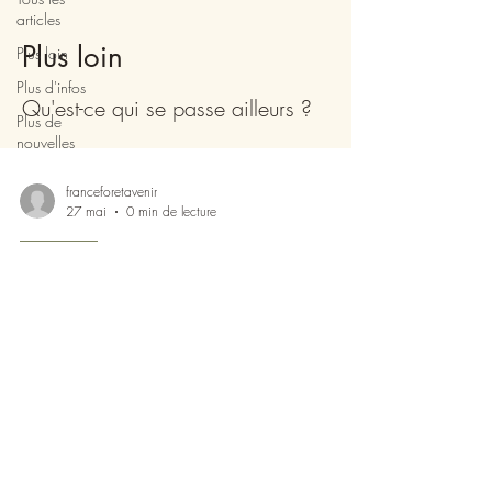
articles
Plus loin
Plus loin
Plus d'infos
Qu'est-ce qui se passe ailleurs ?
Plus de
nouvelles
franceforetavenir
27 mai
0 min de lecture
Plus loin
Un arbre par naissance à Frozes
(86)
franceforetavenir@gmail.com