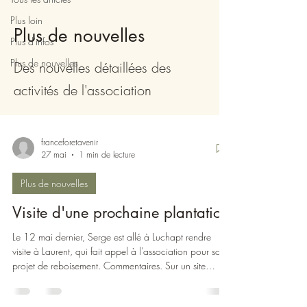
Plus loin
Plus de nouvelles
Plus d'infos
Plus de nouvelles
Des nouvelles détaillées des
activités de l'association
franceforetavenir
27 mai
1 min de lecture
Plus de nouvelles
Visite d'une prochaine plantation
Le 12 mai dernier, Serge est allé à Luchapt rendre
visite à Laurent, qui fait appel à l'association pour son
projet de reboisement. Commentaires. Sur un site
d'exception avec le projet qui va avec, nous avons pu
voir : diverses parcelles boisées en bordure de la