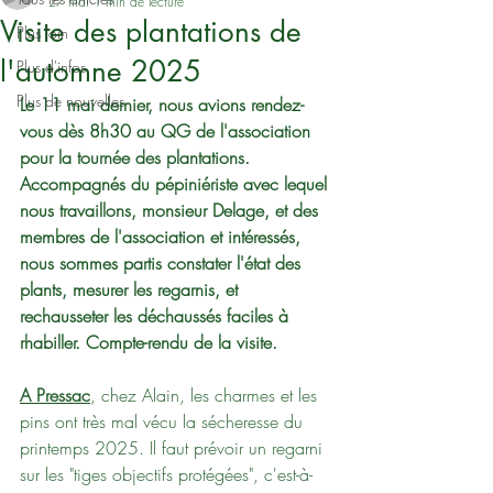
27 mai
1 min de lecture
Visite des plantations de
Plus loin
l'automne 2025
Plus d'infos
Plus de nouvelles
Le 11 mai dernier, nous avions rendez-
vous dès 8h30 au QG de l'association 
pour la tournée des plantations. 
Accompagnés du pépiniériste avec lequel 
nous travaillons, monsieur Delage, et des 
membres de l'association et intéressés, 
nous sommes partis constater l'état des 
plants, mesurer les regarnis, et 
rechausseter les déchaussés faciles à 
rhabiller. Compte-rendu de la visite.
A Pressac
, chez Alain, les charmes et les 
pins ont très mal vécu la sécheresse du 
printemps 2025. Il faut prévoir un regarni 
sur les "tiges objectifs protégées", c'est-à-